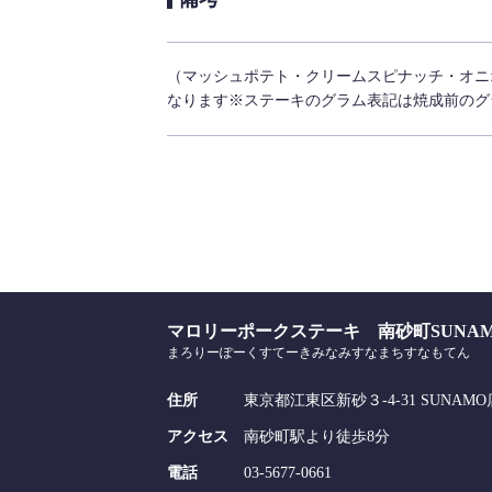
（マッシュポテト・クリームスピナッチ・オニ
なります※ステーキのグラム表記は焼成前のグ
マロリーポークステーキ 南砂町SUNA
まろりーぽーくすてーきみなみすなまちすなもてん
住所
東京都江東区新砂３-4-31 SUNAMO店
アクセス
南砂町駅より徒歩8分
電話
03-5677-0661