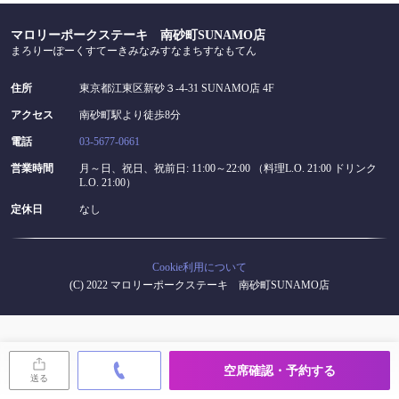
お店情報をコピー
マロリーポークステーキ 南砂町SUNAMO店
まろりーぽーくすてーきみなみすなまちすなもてん
住所
東京都江東区新砂３-4-31 SUNAMO店 4F
アクセス
南砂町駅より徒歩8分
閉じる
電話
03-5677-0661
営業時間
月～日、祝日、祝前日: 11:00～22:00 （料理L.O. 21:00 ドリンク
L.O. 21:00）
定休日
なし
Cookie利用について
(C) 2022 マロリーポークステーキ 南砂町SUNAMO店
空席確認・予約する
送る